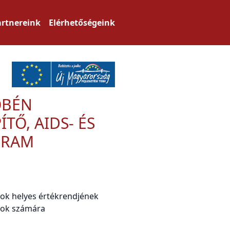
artnereink
Elérhetőségeink
ÖBÉN
ÍTŐ, AIDS- ÉS
GRAM
alok helyes értékrendjének
alok számára