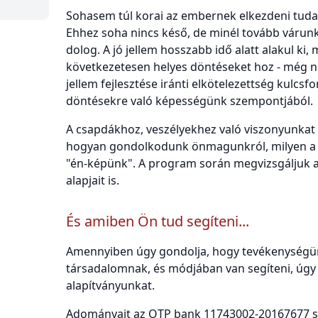
Sohasem túl korai az embernek elkezdeni tudato
Ehhez soha nincs késő, de minél tovább várunk
dolog. A jó jellem hosszabb idő alatt alakul ki
következetesen helyes döntéseket hoz - még n
jellem fejlesztése iránti elkötelezettség kulcsf
döntésekre való képességünk szempontjából.
A csapdákhoz, veszélyekhez való viszonyunkat
hogyan gondolkodunk önmagunkról, milyen a s
"én-képünk". A program során megvizsgáljuk 
alapjait is.
És amiben Ön tud segíteni...
Amennyiben úgy gondolja, hogy tevékenységü
társadalomnak, és módjában van segíteni, úgy
alapítványunkat.
Adományait az OTP bank 11743002-20167677 sz