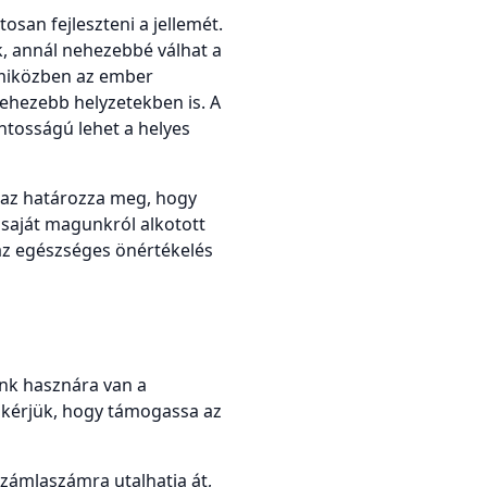
san fejleszteni a jellemét.
, annál nehezebbé válhat a
, miközben az ember
ehezebb helyzetekben is. A
ontosságú lehet a helyes
 az határozza meg, hogy
aját magunkról alkotott
az egészséges önértékelés
nk hasznára van a
 kérjük, hogy támogassa az
ámlaszámra utalhatja át,