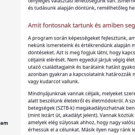
tényleges választási lehetőségünk van. Ismer
és tudásunk alapján döntünk, remélhetőleg he
Amit fontosnak tartunk és amiben segí
A program során képességeket fejlesztünk, am
nekünk ismereteink és értékrendünk alapján 
döntéseket. Azt is meg fogjuk látni, hogy kapc
céljaink elérését. Nem egyedül járjuk végig éle
utazó családtagjaink és barátaink hatást gyak
azonban gyakran a kapcsolataink határozzák m
vagy kudarcot vallunk.
Mindnyájunknak vannak céljaik, melyeket szere
alatt beszélünk életekről és életmódokról. A sz
betegségek (SZTB-k) megakadályozhatnak ben
(mint lezárt út, akadályt jelent). Vannak köztük
amelyek elég súlyosak ahhoz, hogy nagy valós
gram
érhessük el a célunkat. Másik ilyen nagy ránk l