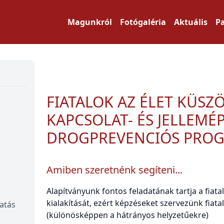
Magunkról
Fotógaléria
Aktuális
P
FIATALOK AZ ÉLET KÜSZ
KAPCSOLAT- ÉS JELLEMÉP
DROGPREVENCIÓS PRO
Amiben szeretnénk segíteni...
Alapítványunk fontos feladatának tartja a fiat
kialakítását, ezért képzéseket szervezünk fiat
tatás
(különösképpen a hátrányos helyzetűekre)