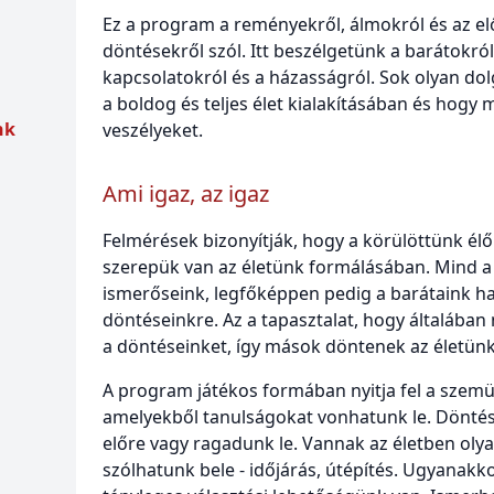
Ez a program a reményekről, álmokról és az el
döntésekről szól. Itt beszélgetünk a barátokról,
kapcsolatokról és a házasságról. Sok olyan dol
a boldog és teljes élet kialakításában és hogy 
nk
veszélyeket.
Ami igaz, az igaz
Felmérések bizonyítják, hogy a körülöttünk é
szerepük van az életünk formálásában. Mind a 
ismerőseink, legfőképpen pedig a barátaink h
döntéseinkre. Az a tapasztalat, hogy általá
a döntéseinket, így mások döntenek az életünk 
A program játékos formában nyitja fel a szemü
amelyekből tanulságokat vonhatunk le. Dönté
előre vagy ragadunk le. Vannak az életben ol
szólhatunk bele - időjárás, útépítés. Ugyanakk