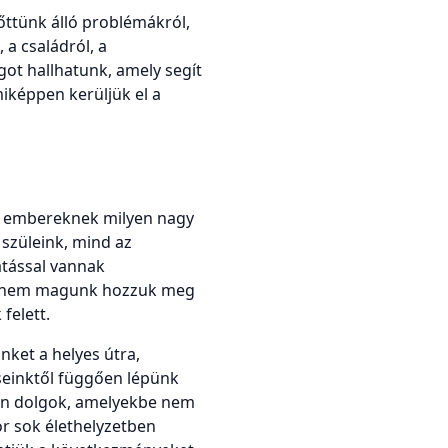
őttünk álló problémákról,
 a családról, a
got hallhatunk, amely segít
miképpen kerüljük el a
lő embereknek milyen nagy
szüleink, mind az
atással vannak
ban nem magunk hozzuk meg
felett.
nket a helyes útra,
seinktől függően lépünk
yan dolgok, amelyekbe nem
or sok élethelyzetben