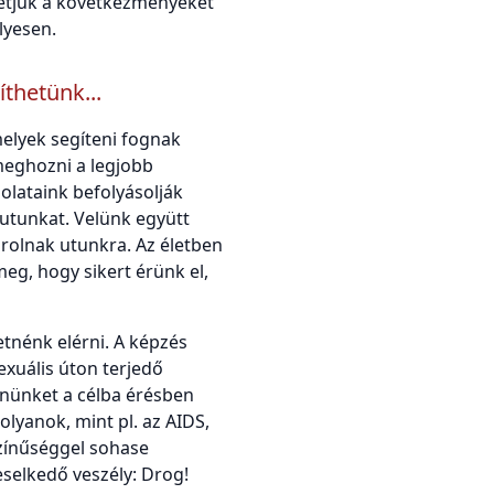
hetjük a következményeket
lyesen.
thetünk...
elyek segíteni fognak
meghozni a legjobb
solataink befolyásolják
tutunkat. Velünk együtt
orolnak utunkra. Az életben
eg, hogy sikert érünk el,
tnénk elérni. A képzés
exuális úton terjedő
nünket a célba érésben
 olyanok, mint pl. az AIDS,
zínűséggel sohase
eselkedő veszély: Drog!