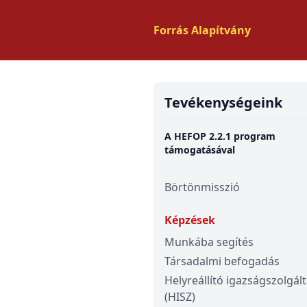
Forrás Alapítvány
Tevékenységeink
A HEFOP 2.2.1 program
támogatásával
Börtönmisszió
Képzések
Munkába segítés
Társadalmi befogadás
Helyreállító igazságszolgál
(HISZ)