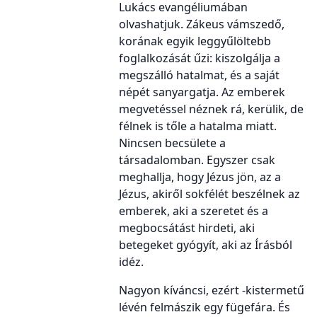
Lukács evangéliumában
olvashatjuk. Zákeus vámszedő,
korának egyik leggyűlöltebb
foglalkozását űzi: kiszolgálja a
megszálló hatalmat, és a saját
népét sanyargatja. Az emberek
megvetéssel néznek rá, kerülik, de
félnek is tőle a hatalma miatt.
Nincsen becsülete a
társadalomban. Egyszer csak
meghallja, hogy Jézus jön, az a
Jézus, akiről sokfélét beszélnek az
emberek, aki a szeretet és a
megbocsátást hirdeti, aki
betegeket gyógyít, aki az Írásból
idéz.
Nagyon kíváncsi, ezért -kistermetű
lévén felmászik egy fügefára. És