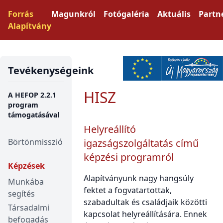
Forrás
Magunkról
Fotógaléria
Aktuális
Partn
Alapítvány
Tevékenységeink
HISZ
A HEFOP 2.2.1
program
támogatásával
Helyreállító
Börtönmisszió
igazságszolgáltatás című
képzési programról
Képzések
Alapítványunk nagy hangsúly
Munkába
fektet a fogvatartottak,
segítés
szabadultak és családjaik közötti
Társadalmi
kapcsolat helyreállítására. Ennek
befogadás