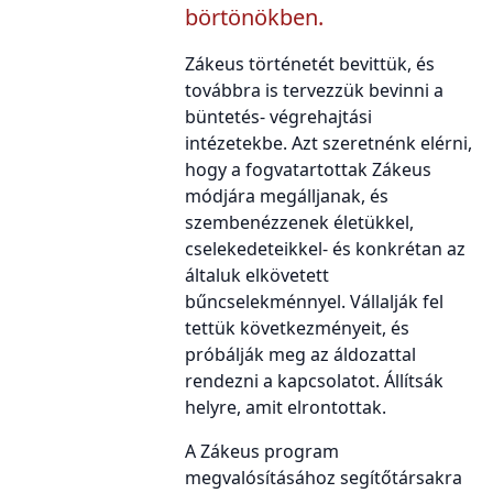
börtönökben.
Zákeus történetét bevittük, és
továbbra is tervezzük bevinni a
büntetés- végrehajtási
intézetekbe. Azt szeretnénk elérni,
hogy a fogvatartottak Zákeus
módjára megálljanak, és
szembenézzenek életükkel,
cselekedeteikkel- és konkrétan az
általuk elkövetett
bűncselekménnyel. Vállalják fel
tettük következményeit, és
próbálják meg az áldozattal
rendezni a kapcsolatot. Állítsák
helyre, amit elrontottak.
A Zákeus program
megvalósításához segítőtársakra