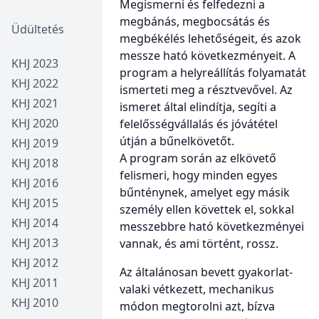
Megismerni és felfedezni a
megbánás, megbocsátás és
Üdültetés
megbékélés lehetőségeit, és azok
messze ható következményeit. A
KHJ 2023
program a helyreállítás folyamatát
KHJ 2022
ismerteti meg a résztvevővel. Az
KHJ 2021
ismeret által elindítja, segíti a
KHJ 2020
felelősségvállalás és jóvátétel
útján a bűnelkövetőt.
KHJ 2019
A program során az elkövető
KHJ 2018
felismeri, hogy minden egyes
KHJ 2016
bűnténynek, amelyet egy másik
KHJ 2015
személy ellen követtek el, sokkal
KHJ 2014
messzebbre ható következményei
KHJ 2013
vannak, és ami történt, rossz.
KHJ 2012
Az általánosan bevett gyakorlat-
KHJ 2011
valaki vétkezett, mechanikus
KHJ 2010
módon megtorolni azt, bízva