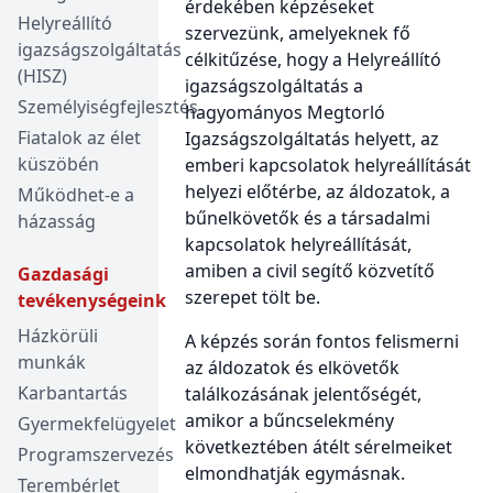
érdekében képzéseket
Helyreállító
szervezünk, amelyeknek fő
igazságszolgáltatás
célkitűzése, hogy a Helyreállító
(HISZ)
igazságszolgáltatás a
Személyiségfejlesztés
hagyományos Megtorló
Fiatalok az élet
Igazságszolgáltatás helyett, az
küszöbén
emberi kapcsolatok helyreállítását
helyezi előtérbe, az áldozatok, a
Működhet-e a
bűnelkövetők és a társadalmi
házasság
kapcsolatok helyreállítását,
amiben a civil segítő közvetítő
Gazdasági
szerepet tölt be.
tevékenységeink
Házkörüli
A képzés során fontos felismerni
munkák
az áldozatok és elkövetők
Karbantartás
találkozásának jelentőségét,
amikor a bűncselekmény
Gyermekfelügyelet
következtében átélt sérelmeiket
Programszervezés
elmondhatják egymásnak.
Terembérlet