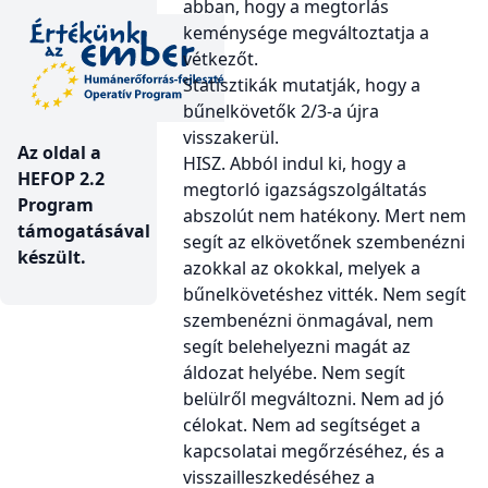
abban, hogy a megtorlás
keménysége megváltoztatja a
vétkezőt.
Statisztikák mutatják, hogy a
bűnelkövetők 2/3-a újra
visszakerül.
Az oldal a
HISZ. Abból indul ki, hogy a
HEFOP 2.2
megtorló igazságszolgáltatás
Program
abszolút nem hatékony. Mert nem
támogatásával
segít az elkövetőnek szembenézni
készült.
azokkal az okokkal, melyek a
bűnelkövetéshez vitték. Nem segít
szembenézni önmagával, nem
segít belehelyezni magát az
áldozat helyébe. Nem segít
belülről megváltozni. Nem ad jó
célokat. Nem ad segítséget a
kapcsolatai megőrzéséhez, és a
visszailleszkedéséhez a